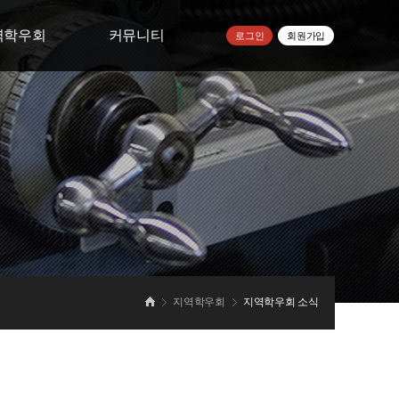
역학우회
커뮤니티
로그인
회원가입
우회 모임방
공지사항
학우회 소식
자주하는질문
학우회 사진
건의사항
학교소식
지역학우회
지역학우회 소식