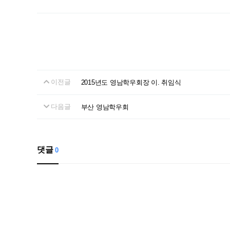
이전글
2015년도 영남학우회장 이. 취임식
다음글
부산 영남학우회
댓글
0