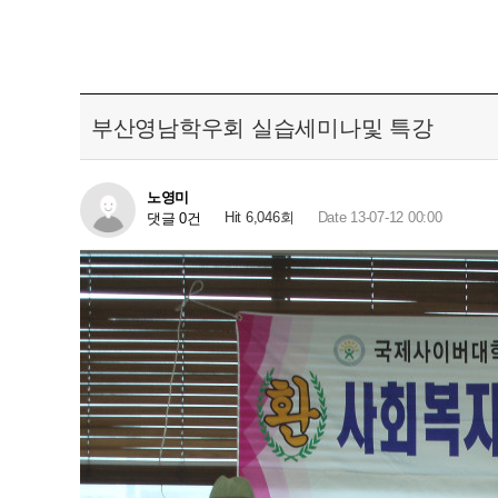
부산영남학우회 실습세미나및 특강
노영미
Hit 6,046회
Date 13-07-12 00:00
댓글 0건