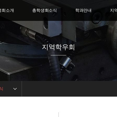
생회소개
총학생회소식
학과안내
지
회장 인사말
총학생회 일정
스마트경영학부
지역학
직도
사진앨범
휴먼복지학부
지역
생회 연혁
중앙선거 관리위윈회
상담학부
지역
지역학우회
생회 회칙
ICT 공학부
회 오시는길
K-컬쳐학부
식