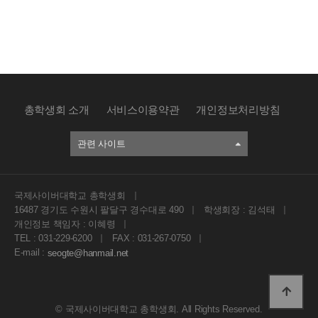
총학생회 소개
서비스이용약관
개인정보처리방침
관련 사이트
국제사이버대학교 총학생회
16487 경기도 수원시 팔달구 경수대로 490
학생회장 : 김석태
개인정보 책임자 : 이혜령
TEL : 031-229-6200
FAX : 031-267-0750
E-mail :
seogte@hanmail.net
©
국제사이버대학교 총학생회
. All Rights Reserved.