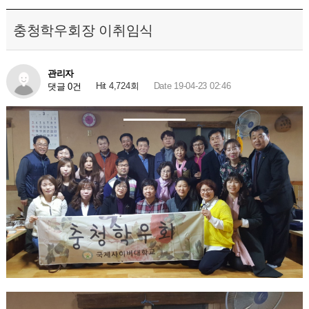
충청학우회장 이취임식
관리자
Hit 4,724회
Date 19-04-23 02:46
댓글 0건
지역학우회