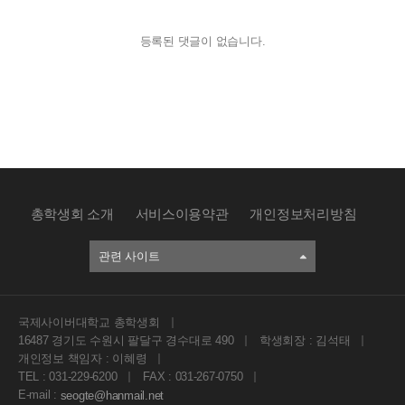
등록된 댓글이 없습니다.
총학생회 소개
서비스이용약관
개인정보처리방침
관련 사이트
국제사이버대학교 총학생회
16487 경기도 수원시 팔달구 경수대로 490
학생회장 : 김석태
개인정보 책임자 : 이혜령
TEL : 031-229-6200
FAX : 031-267-0750
E-mail :
seogte@hanmail.net