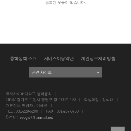
등록된 댓글이 없습니다.
총학생회 소개
서비스이용약관
개인정보처리방침
관련 사이트
국제사이버대학교 총학생회
16487 경기도 수원시 팔달구 경수대로 490
학생회장 : 김석태
개인정보 책임자 : 이혜령
TEL : 031-229-6200
FAX : 031-267-0750
E-mail :
seogte@hanmail.net