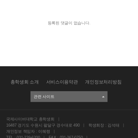
등록된 댓글이 없습니다.
총학생회 소개
서비스이용약관
개인정보처리방침
관련 사이트
국제사이버대학교 총학생회
16487 경기도 수원시 팔달구 경수대로 490
학생회장 : 김석태
개인정보 책임자 : 이혜령
TEL : 031-229-6200
FAX : 031-267-0750