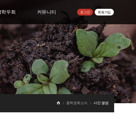
역학우회
커뮤니티
로그인
회원가입
우회 모임방
공지사항
학우회 소식
자주하는질문
학우회 사진
건의사항
학교소식
총학생회소식
사진 앨범