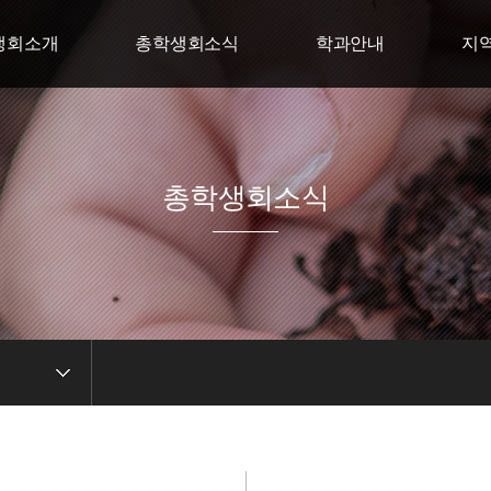
생회소개
총학생회소식
학과안내
지
회장 인사말
총학생회 일정
스마트경영학부
지역학
직도
사진앨범
휴먼복지학부
지역
생회 연혁
중앙선거 관리위윈회
상담학부
지역
총학생회소식
생회 회칙
ICT 공학부
회 오시는길
K-컬쳐학부